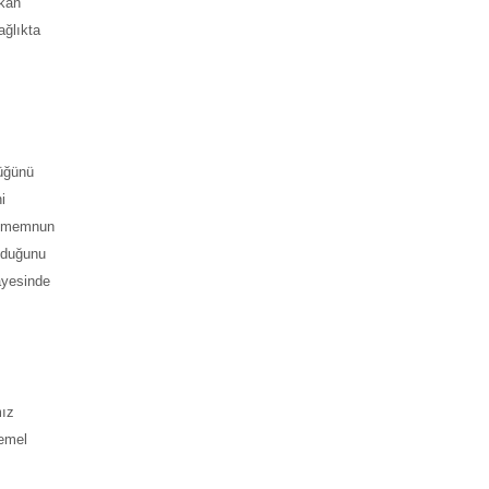
akan
ağlıkta
tüğünü
i
iç memnun
olduğunu
ayesinde
mız
temel