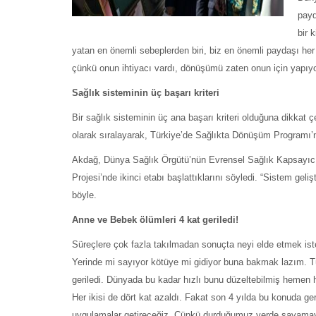
payd
bir 
yatan en önemli sebeplerden biri, biz en önemli paydaşı he
çünkü onun ihtiyacı vardı, dönüşümü zaten onun için yapıyo
Sağlık sisteminin üç başarı kriteri
Bir sağlık sisteminin üç ana başarı kriteri olduğuna dikka
olarak sıralayarak, Türkiye’de Sağlıkta Dönüşüm Programı’nda 
Akdağ, Dünya Sağlık Örgütü’nün Evrensel Sağlık Kapsayıcılı
Projesi’nde ikinci etabı başlattıklarını söyledi. “Sistem ge
böyle.
Anne ve Bebek ölümleri 4 kat geriledi!
Süreçlere çok fazla takılmadan sonuçta neyi elde etmek ist
Yerinde mi sayıyor kötüye mi gidiyor buna bakmak lazım. T
geriledi. Dünyada bu kadar hızlı bunu düzeltebilmiş hemen h
Her ikisi de dört kat azaldı. Fakat son 4 yılda bu konuda 
uygulamalar getireceğiz. Çünkü durduğumuz yerde sayamay