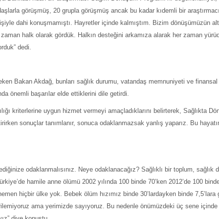
aşlarla görüşmüş, 20 grupla görüşmüş ancak bu kadar kıdemli bir araştırmacı
kişiyle dahi konuşmamıştı. Hayretler içinde kalmıştım. Bizim dönüşümüzün al
r zaman halk olarak gördük. Halkın desteğini arkamıza alarak her zaman yürü
rduk” dedi.
t çeken Bakan Akdağ, bunları sağlık durumu, vatandaş memnuniyeti ve finansa
önemli başarılar elde ettiklerini dile getirdi.
ğı kriterlerine uygun hizmet vermeyi amaçladıklarını belirterek, Sağlıkta D
liştirirken sonuçlar tanımlanır, sonuca odaklanmazsak yanlış yaparız. Bu hayat
ediğinize odaklanmalısınız. Neye odaklanacağız? Sağlıklı bir toplum, sağlık 
ürkiye’de hamile anne ölümü 2002 yılında 100 binde 70’ken 2012’de 100 binde
emen hiçbir ülke yok. Bebek ölüm hızımız binde 30’lardayken binde 7,5’lara g
gerilemiyoruz ama yerimizde sayıyoruz. Bu nedenle önümüzdeki üç sene içinde
ız” diye konuştu.