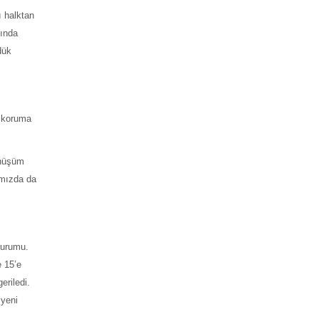
 halktan
tında
dük
l koruma
önüşüm
ımızda da
durumu.
 15’e
eriledi.
 yeni