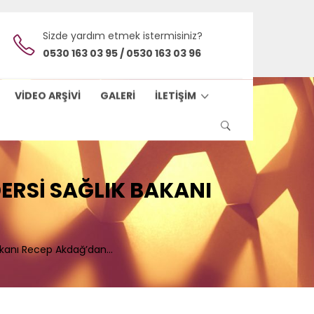
Sizde yardım etmek istermisiniz?
0530 163 03 95 / 0530 163 03 96
VIDEO ARŞIVI
GALERI
İLETIŞIM
DERSI SAĞLIK BAKANI
Bakanı Recep Akdağ’dan...