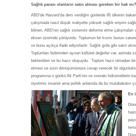
Sağlık parası olanların satın alması gereken bir hak mı
ABD’de Harvard’da ders verdiğim günlerde 95 ülkenin bakanına 
çalışmada nasıl düşük maliyetle yüksek sağlık erişimi sağ
bilinen, ABD’nin sağlık sistemini deforme etme çalışmaları va
eksen üzerinde yürüyordu. Toplumun bir kısmı bunun zaruret 
ve bunu açıkça ifade ediyorlardı: Sağlık gıda gibi satın al
Toplumları birbirinden ayıran kültürel değerler var, aslında
beklentileri ve bu hazır oluşuydu. Toplum hazır olmadan bi
etmesi ve sizin dönüşümünüze cevap verecek bir olgunlukta 
programına o günkü Ak Parti’nin ve sonraki hükümetlerin k
niyetimiz insandı ama politik anlamda da bu mutabakatın ço
En 
Dönü
hast
payd
tema
Düny