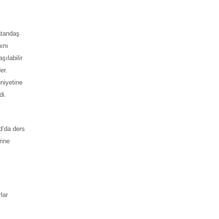
atandaş
ını
ılabilir
er.
niyetine
di.
d’da ders
rine
lar