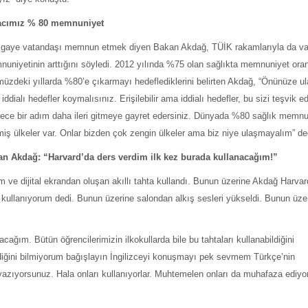
cımız % 80 memnuniyet
gaye vatandaşı memnun etmek diyen Bakan Akdağ, TÜİK rakamlarıyla da v
uniyetinin arttığını söyledi. 2012 yılında %75 olan sağlıkta memnuniyet oran
üzdeki yıllarda %80’e çıkarmayı hedeflediklerini belirten Akdağ, “Önünüze ulaş
iddialı hedefler koymalısınız. Erişilebilir ama iddialı hedefler, bu sizi teşvik ed
ece bir adım daha ileri gitmeye gayret edersiniz. Dünyada %80 sağlık memnu
miş ülkeler var. Onlar bizden çok zengin ülkeler ama biz niye ulaşmayalım” de
an Akdağ: “Harvard’da ders verdim ilk kez burada kullanacağım!”
 ve dijital ekrandan oluşan akıllı tahta kullandı. Bunun üzerine Akdağ Harvar
e kullanıyorum dedi. Bunun üzerine salondan alkış sesleri yükseldi. Bunun üze
cağım. Bütün öğrencilerimizin ilkokullarda bile bu tahtaları kullanabildiğini
ndiğini bilmiyorum bağışlayın İngilizceyi konuşmayı pek sevmem Türkçe’nin
ip yazıyorsunuz. Hala onları kullanıyorlar. Muhtemelen onları da muhafaza ediyor