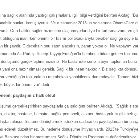
?
sağlık alanında yaptığı çalışmalarla ilgili bilgi verdiğini belirten Akdağ, “Bu
lanabilir bunları konuşuyoruz. Ve o zamanlar 2013’ün sonlarında ObamaCare d
rdı. Orta halliler sağlık hizmetine ulaşamıyorlar diye bir tartışma vardı ve şö
olduğuna inanırken önemli bir kısmı politikacılarıyla beraber sağlığa şöyle 
ınan bir şeydir. Gideceksin onu satın alacaksın, paran yoksa öl. Ne yapayım ya
 zamanında Ak Parti’yi Recep Tayyip Erdoğan’la beraber iktidara getiren toplum
r dönüşümü gerçekleştiremezsiniz. Ne kadar isterseniz isteyin toplumun bunu 
yani ona hazır olması gerekir. Sağlık bir insan hakkıdır. Biz sağlıkta dönüş
arar verdiği gün toplumla bu mutabakatı yapabilecek durumdaydık. Tamam biz
k büyük bir önemi var” dedi.
önemli paydaşımız halk oldu!
şümü gerçekleştirirken paydaşlarla çalışıldığını belirten Akdağ, “Sağlık sist
a, doktor, hastane, hemşire, sağlık personeli, eczacı, hasta yakını gibi pek ç
aştan oluşur. Sistemi dönüştürmek isterken sadece bu paydaşlardan bir parç
s ederek düzeltilmez. Bu nedenle dönüşüme ihtiyaç vardı. 2013’te Türkiye’ye
a Bankası’ndan bir araştırmacı Sağlık Dönüşüm Programı’nı değerlendiriyor,