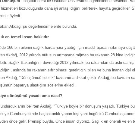
kta Dönüşüm”
başlıklı dersi ile Üsküdar Üniversitesi öğrencilerine seslendi. B
hizmetleri bozulduğunda daha iyi anlaşıldığını belirterek hayata geçirdikleri S
rini söyledi.
 Bakan Akdağ, şu değerlendirmelerde bulundu.
ık en temel insan hakkıdır
’de 166 bin ailenin sağlık harcaması yaptığı için maddi açıdan sıkıntıya düş
rten Akdağ, 2012 yılında nüfusun artmasına rağmen bu rakamın 28 bine indiğin
etti. Sağlık Bakanlığı’nı devrettiği 2012 yılındaki bu rakamdan da aslında h
dığını, aslında bu rakamın sıfır olması gerektiğini bilen ve buna inanan kişi 
rten Akdağ, “Dönüşümcü liderlik” kavramına dikkat çekti. Akdağ, bu kavram s
şümün başarıya ulaştığını sözlerine ekledi.
kiye dönüşümü yaşadı ama nasıl?
lundurduklarını belirten Akdağ, “Türkiye böyle bir dönüşüm yaşadı. Türkiye bu
ürkiye Cumhuriyeti’nde başbakanlık yapan kişi yani bugünkü Cumhurbaşkanı
eyden önce gelir. Prensip buydu. Önce insan diyoruz. Sağlık en önemli ve en 