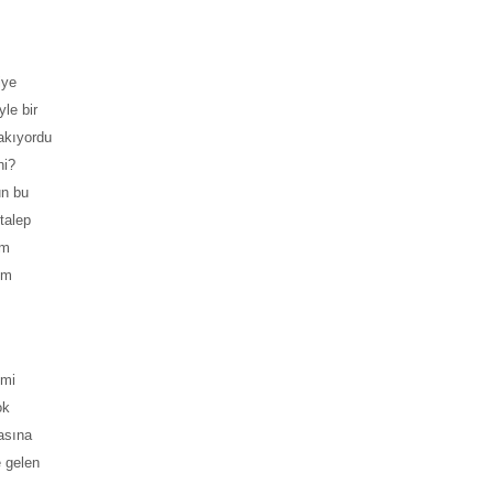
iye
yle bir
bakıyordu
ni?
un bu
talep
üm
im
emi
ok
asına
 gelen