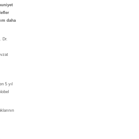
nuniyet
efler
adım daha
. Dr.
evzat
en 5 yıl
 Nobel
klarının