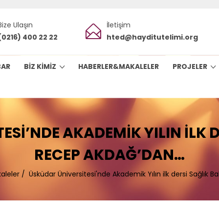
Bize Ulaşın
İletişim
(0216) 400 22 22
hted@hayditutelimi.org
BAR
BIZ KIMIZ
HABERLER&MAKALELER
PROJELER
SI’NDE AKADEMIK YILIN ILK 
RECEP AKDAĞ’DAN…
aleler
/
Üsküdar Üniversitesi'nde Akademik Yılın ilk dersi Sağlık 