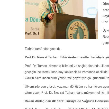
Dön
oran
koym
iler
Üskü
Rece
gerç
Tarhan tarafından yapıldı.
Prof.Dr. Nevzat Tarhan: Fikir üreten nesiller hedefiyle y
Prof. Dr. Tarhan, davranış bilimleri ve sağlık alanında ülkem
geçtiğini belirterek kısa sayılabilecek bir zamanda özellikl
Ödüllü bilim insanlarını yetiştirme gayretiyle çalıştıklarını ifa
Ülkemizde son yılarda yaşanan dönüşüm ve hamlelere uyum g
altını çizen Prof. Dr. Nevzat Tarhan, daha mükemmeli için fiki
Bakan Akdağ’dan ilk ders: Türkiye’de Sağlıkta Dönüşü