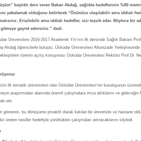
üşüm” başlıklı ders veren Bakan Akdağ, s
ağlıkta hedeflerinin %80 mem
ını yakalamak olduğunu belirterek “Önünüze ulaşılabilir ama iddialı hed
alısınız. Erişilebilir ama iddialı hedefler, sizi teşvik eder. Böylece bir 
i gitmeye gayret edersiniz.” dedi.
dar Üniversitesi 2016-2017 Akademik Yılı’nın ilk dersinde Sağlık Bakanı Prof
p Akdağ öğrencilerle buluştu.
Üsküdar Üniversitesi Altunizade Yerleşkesinde
ekleştirilen törenin açılış konuşması Üsküdar Üniversitesi Rektörü Prof.Dr. N
ürüyoruz
izin ilk tematik üniversitesi olan Üsküdar Üniversitesi’nin kuruluşunun üzerind
e beyin araştırmaları alanında önemli çalışmalara imza attıklarını ve geleceğin
de etti.
österen, bu dönüşüme proaktif olarak katılan bir üniversite ve hastane oldu
r üreten nesiller hedefiyle yürüttükleri çalışmaları artıracaklarını söyledi.
m