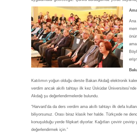
Ama
Ana 
memn
önüm
ama 
Böyl
eriş
Bak
Katılımın yoğun olduğu derste Bakan Akdağ elektronik kalem
verdim ancak akıllı tahtayı ilk kez Üsküdar Üniversitesi’nd
Akdağ şu değerlendirmelerde bulundu.
“Harvard’da da ders verdim ama akıllı tahtayı ilk defa kullana
biliyorsunuz. Orası biraz klasik her halde. Türkçede ne de
konuşulduğu yerde filipkart diyorlar. Kağıtları çevirir çevir
değerlendirmek için.”