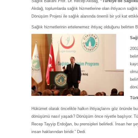
Sağlık Bakanı Prof. Dr. Recep Akdağ,
“Türkiye’de Sağlı
Akdağ, toplumlarda sağlık hizmetlerine olan ihtiyacın sağlık 
Dönüşüm Projesi ile sağlık alanında önemli bir yol kat ettikle
Sağlık hizmetlerinin ertelenemez ihtiyaç olduğunu belirten
Sağl
2002
beli
kayd
olma
beli
dönü
Tür
Hükümet olarak öncelikle halkın ihtiyaçlarını göz önünde bu
dönüşümü nasıl yaşadı? Dönüşüm önce niyetle başlıyor. T
Recep Tayyip Erdoğan, bu prensipleri belirledi. İnsan her ş
insan haklarından biridir.” Dedi.