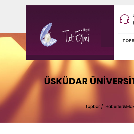
TOP
ÜSKÜDAR ÜNIVERSITE
topbar
/
Haberler&Mak