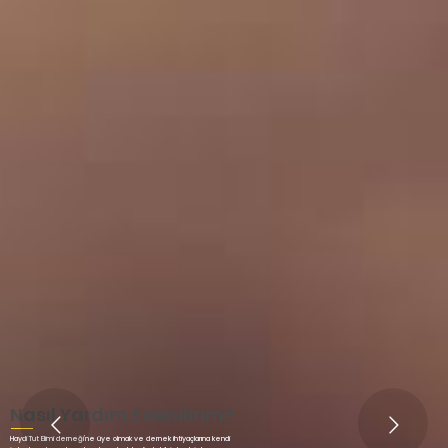
Nasıl Yardım Edebilirim?
Haydi Tut Elimi derneği'ne üye olmak ve dernek ihtiyaçlarına kendi