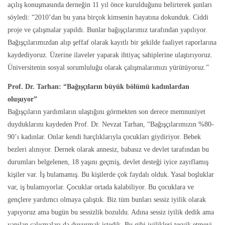
açılış konuşmasında derneğin 11 yıl önce kurulduğunu belirterek şunları
söyledi: “2010’dan bu yana birçok kimsenin hayatına dokunduk. Ciddi
proje ve çalışmalar yapıldı. Bunlar bağışçılarımız tarafından yapılıyor.
Bağışçılarımızdan alıp şeffaf olarak kayıtlı bir şekilde faaliyet raporlarına
kaydediyoruz. Üzerine ilaveler yaparak ihtiyaç sahiplerine ulaştırıyoruz.
Üniversitenin sosyal sorumluluğu olarak çalışmalarımızı yürütüyoruz.”
Prof. Dr. Tarhan: “Bağışçıların büyük bölümü kadınlardan
oluşuyor”
Bağışçıların yardımların ulaştığını görmekten son derece memnuniyet
duyduklarını kaydeden Prof. Dr. Nevzat Tarhan, “Bağışçılarımızın %80-
90’ı kadınlar. Onlar kendi harçlıklarıyla çocukları giydiriyor. Bebek
bezleri alınıyor. Dernek olarak annesiz, babasız ve devlet tarafından bu
durumları belgelenen, 18 yaşını geçmiş, devlet desteği iyice zayıflamış
kişiler var. İş bulamamış. Bu kişilerde çok faydalı olduk. Yasal boşluklar
var, iş bulamıyorlar. Çocuklar ortada kalabiliyor. Bu çocuklara ve
gençlere yardımcı olmaya çalıştık. Biz tüm bunları sessiz iyilik olarak
yapıyoruz ama bugün bu sessizlik bozuldu. Adına sessiz iyilik dedik ama
yapılan çalışmaları da duyurmak istedik. Bu gibi iyilikleri teşvik etmeyi