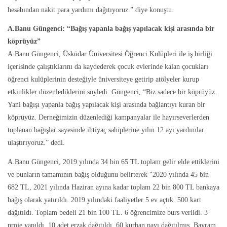
hesabından nakit para yardımı dağıtıyoruz.” diye konuştu.
A.Banu Güngenci: “Bağış yapanla bağış yapılacak kişi arasında bir
köprüyüz”
A.Banu Güngenci, Üsküdar Üniversitesi Öğrenci Kulüpleri ile iş birliği
içerisinde çalıştıklarını da kaydederek çocuk evlerinde kalan çocukları
öğrenci kulüplerinin desteğiyle üniversiteye getirip atölyeler kurup
etkinlikler düzenlediklerini söyledi. Güngenci, “Biz sadece bir köprüyüz.
Yani bağışı yapanla bağış yapılacak kişi arasında bağlantıyı kuran bir
köprüyüz. Derneğimizin düzenlediği kampanyalar ile hayırseverlerden
toplanan bağışlar sayesinde ihtiyaç sahiplerine yılın 12 ayı yardımlar
ulaştırıyoruz.” dedi.
A.Banu Güngenci, 2019 yılında 34 bin 65 TL toplam gelir elde ettiklerini
ve bunların tamamının bağış olduğunu belirterek “2020 yılında 45 bin
682 TL, 2021 yılında Haziran ayına kadar toplam 22 bin 800 TL bankaya
bağış olarak yatırıldı. 2019 yılındaki faaliyetler 5 ev açtık. 500 kart
dağıtıldı. Toplam bedeli 21 bin 100 TL. 6 öğrencimize burs verildi. 3
proje yapıldı. 10 adet erzak dağıtıldı. 60 kurban payı dağıtılmış. Bayram