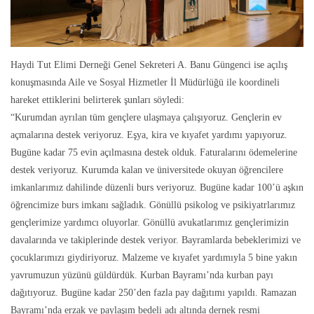
Haydi Tut Elimi Derneği Genel Sekreteri A. Banu Güngenci ise açılış
konuşmasında Aile ve Sosyal Hizmetler İl Müdürlüğü ile koordineli
hareket ettiklerini belirterek şunları söyledi:
“Kurumdan ayrılan tüm gençlere ulaşmaya çalışıyoruz. Gençlerin ev
açmalarına destek veriyoruz. Eşya, kira ve kıyafet yardımı yapıyoruz.
Bugüne kadar 75 evin açılmasına destek olduk. Faturalarını ödemelerine
destek veriyoruz. Kurumda kalan ve üniversitede okuyan öğrencilere
imkanlarımız dahilinde düzenli burs veriyoruz. Bugüne kadar 100’ü aşkın
öğrencimize burs imkanı sağladık. Gönüllü psikolog ve psikiyatrlarımız
gençlerimize yardımcı oluyorlar. Gönüllü avukatlarımız gençlerimizin
davalarında ve takiplerinde destek veriyor. Bayramlarda bebeklerimizi ve
çocuklarımızı giydiriyoruz. Malzeme ve kıyafet yardımıyla 5 bine yakın
yavrumuzun yüzünü güldürdük. Kurban Bayramı’nda kurban payı
dağıtıyoruz. Bugüne kadar 250’den fazla pay dağıtımı yapıldı. Ramazan
Bayramı’nda erzak ve paylaşım bedeli adı altında dernek resmi