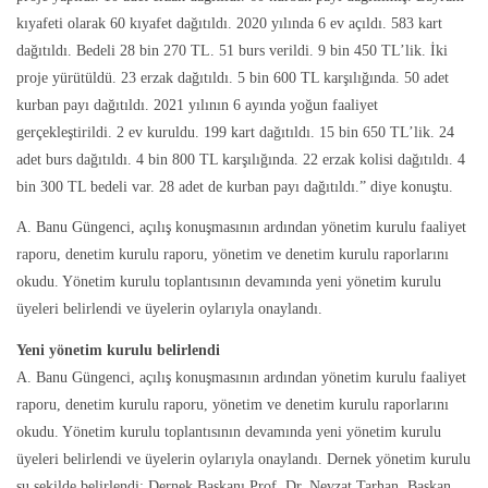
kıyafeti olarak 60 kıyafet dağıtıldı. 2020 yılında 6 ev açıldı. 583 kart
dağıtıldı. Bedeli 28 bin 270 TL. 51 burs verildi. 9 bin 450 TL’lik. İki
proje yürütüldü. 23 erzak dağıtıldı. 5 bin 600 TL karşılığında. 50 adet
kurban payı dağıtıldı. 2021 yılının 6 ayında yoğun faaliyet
gerçekleştirildi. 2 ev kuruldu. 199 kart dağıtıldı. 15 bin 650 TL’lik. 24
adet burs dağıtıldı. 4 bin 800 TL karşılığında. 22 erzak kolisi dağıtıldı. 4
bin 300 TL bedeli var. 28 adet de kurban payı dağıtıldı.” diye konuştu.
A. Banu Güngenci, açılış konuşmasının ardından yönetim kurulu faaliyet
raporu, denetim kurulu raporu, yönetim ve denetim kurulu raporlarını
okudu. Yönetim kurulu toplantısının devamında yeni yönetim kurulu
üyeleri belirlendi ve üyelerin oylarıyla onaylandı.
Yeni yönetim kurulu belirlendi
A. Banu Güngenci, açılış konuşmasının ardından yönetim kurulu faaliyet
raporu, denetim kurulu raporu, yönetim ve denetim kurulu raporlarını
okudu. Yönetim kurulu toplantısının devamında yeni yönetim kurulu
üyeleri belirlendi ve üyelerin oylarıyla onaylandı. Dernek yönetim kurulu
şu şekilde belirlendi: Dernek Başkanı Prof. Dr. Nevzat Tarhan, Başkan