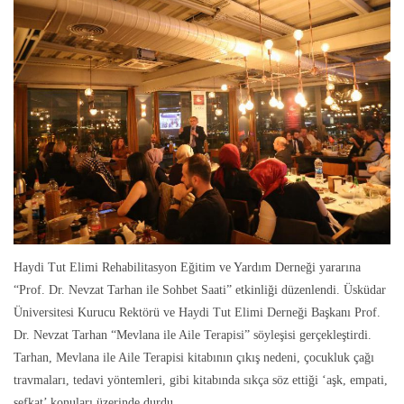
Haydi Tut Elimi Rehabilitasyon Eğitim ve Yardım Derneği yararına
“Prof. Dr. Nevzat Tarhan ile Sohbet Saati” etkinliği düzenlendi. Üsküdar
Üniversitesi Kurucu Rektörü ve Haydi Tut Elimi Derneği Başkanı Prof.
Dr. Nevzat Tarhan “Mevlana ile Aile Terapisi” söyleşisi gerçekleştirdi.
Tarhan, Mevlana ile Aile Terapisi kitabının çıkış nedeni, çocukluk çağı
travmaları, tedavi yöntemleri, gibi kitabında sıkça söz ettiği ‘aşk, empati,
şefkat’ konuları üzerinde durdu.