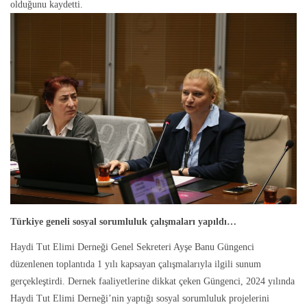
olduğunu kaydetti.
Türkiye geneli sosyal sorumluluk çalışmaları yapıldı…
Haydi Tut Elimi Derneği Genel Sekreteri Ayşe Banu Güngenci
düzenlenen toplantıda 1 yılı kapsayan çalışmalarıyla ilgili sunum
gerçekleştirdi. Dernek faaliyetlerine dikkat çeken Güngenci, 2024 yılında
Haydi Tut Elimi Derneği’nin yaptığı sosyal sorumluluk projelerini