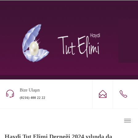
BLOG
ANASAYFA
/
Haberler&Makaleler
Bize Ulaşın
(0216) 400 22 22
Haberler
Haydi Tut Elimi Derneği 2024 yılında da